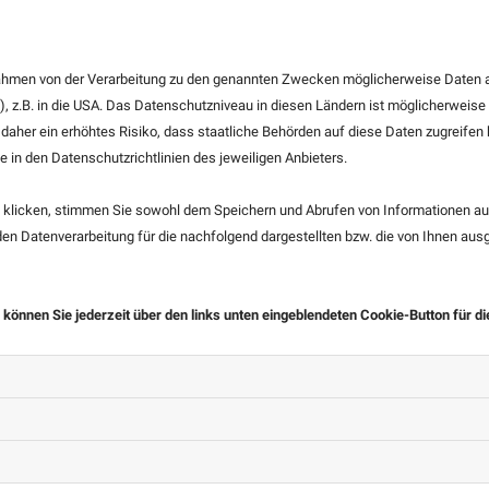
ies.
dividuelle Pooleinfassungen
 Rahmen von der Verarbeitung zu den genannten Zwecken möglicherweise Daten 
 welche Art der Pooleinfassung und -umrandung Sie haben
), z.B. in die USA. Das Datenschutzniveau in diesen Ländern ist möglicherweise
denen Gestaltungsmöglichkeiten der Pooleinfassungen.
 daher ein erhöhtes Risiko, dass staatliche Behörden auf diese Daten zugreife
chneidert und individuell auf Ihren Pool angepasst. Mit
e in den Datenschutzrichtlinien des jeweiligen Anbieters.
sonderes und luxuriöses Aussehen.
klicken, stimmen Sie sowohl dem Speichern und Abrufen von Informationen auf
n Datenverarbeitung für die nachfolgend dargestellten bzw. die von Ihnen au
 können Sie jederzeit über den links unten eingeblendeten Cookie-Button für d
Poolumrandungen für ein harmonisches 
Damit Ihr Pool und Ihr Garten in einem harmonischen Ges
Bodenbelag der Pooleinfassung für die Poolumrandung u
klassische, elegante, mediterrane oder bunte Akzente in I