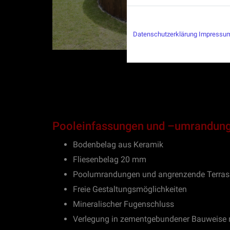
Datenschutzerklärung
|
Impressu
Pooleinfassungen und –umrandunge
Bodenbelag aus Keramik
Fliesenbelag 20 mm
Poolumrandungen und angrenzende Terrass
Freie Gestaltungsmöglichkeiten
Mineralischer Fugenschluss
Verlegung in zementgebundener Bauweise 