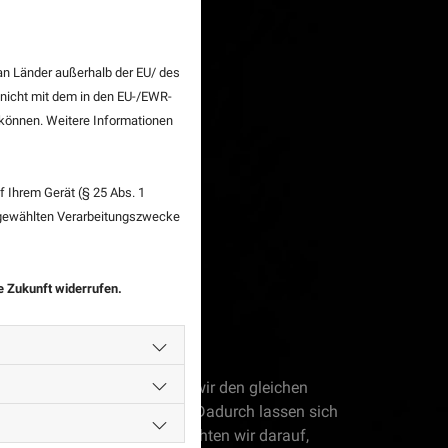
an Länder außerhalb der EU/ des
 nicht mit dem in den EU-/EWR-
n können. Weitere Informationen
 Ihrem Gerät (§ 25 Abs. 1
sgewählten Verarbeitungszwecke
ie Zukunft widerrufen.
Gesamtbild
amtbild erscheinen, nutzen wir den gleichen
nd angrenzende Terrassen. Dadurch lassen sich
hrem Garten setzen. Dabei achten wir darauf,