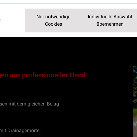
dass die Bodenbeläge rutschfest, ein Wasseraufnahmev
haben.
Nur notwendige
Individuelle Auswahl
m
Cookies
übernehmen
n aus professioneller Hand
en mit dem gleichen Belag
mit Drainagemörtel